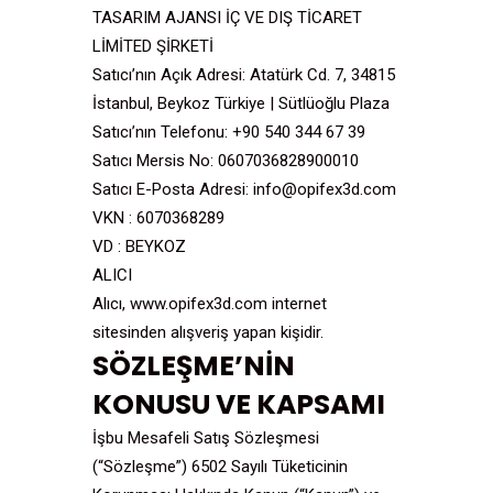
TASARIM AJANSI İÇ VE DIŞ TİCARET
LİMİTED ŞİRKETİ
Satıcı’nın Açık Adresi: Atatürk Cd. 7, 34815
İstanbul, Beykoz Türkiye | Sütlüoğlu Plaza
Satıcı’nın Telefonu: +90 540 344 67 39
Satıcı Mersis No: 0607036828900010
Satıcı E-Posta Adresi: info@opifex3d.com
VKN : 6070368289
VD : BEYKOZ
ALICI
Alıcı, www.opifex3d.com internet
sitesinden alışveriş yapan kişidir.
SÖZLEŞME’NİN
KONUSU VE KAPSAMI
İşbu Mesafeli Satış Sözleşmesi
(“Sözleşme”) 6502 Sayılı Tüketicinin